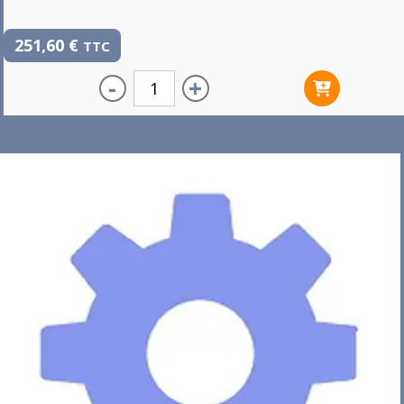
251,60
€
TTC
-
+