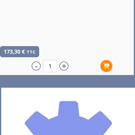
173,30
€
TTC
-
+