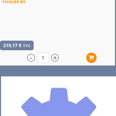
ESCALIER BIS
219,17
€
TTC
-
+