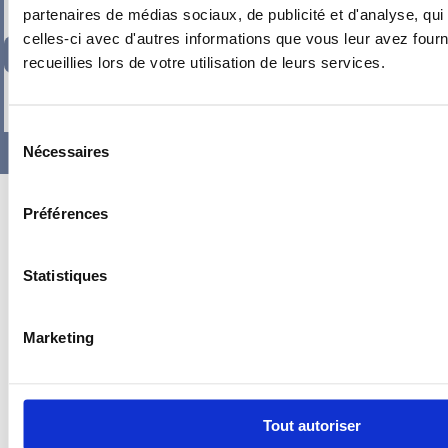
partenaires de médias sociaux, de publicité et d'analyse, qu
celles-ci avec d'autres informations que vous leur avez fourni
182,04
€
TTC
recueillies lors de votre utilisation de leurs services.
-
+
Sélection
Nécessaires
du
consentement
Préférences
Statistiques
Marketing
Tout autoriser