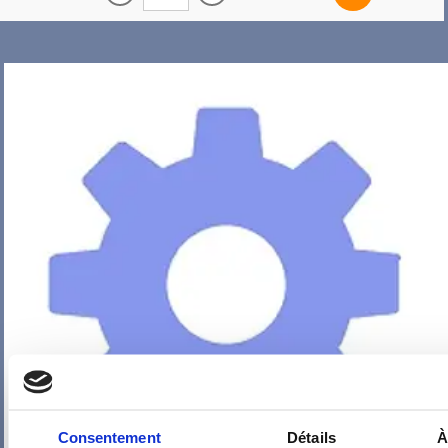
Consentement
Détails
À