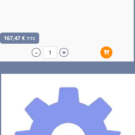
167,47
€
TTC
-
+