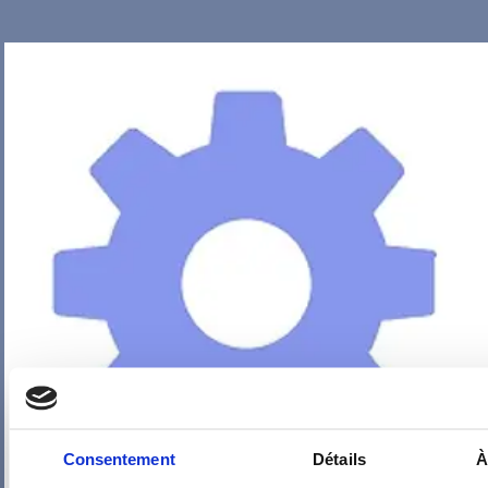
Consentement
Détails
À