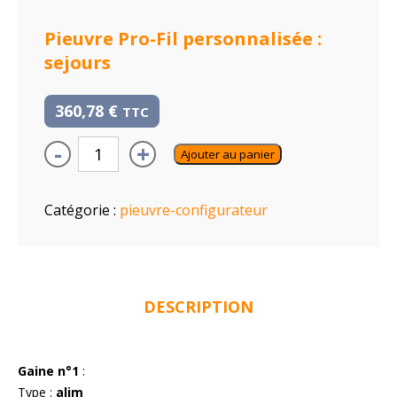
Pieuvre Pro-Fil personnalisée :
sejours
360,78
€
TTC
-
+
Ajouter au panier
Catégorie :
pieuvre-configurateur
DESCRIPTION
Gaine n°1
:
Type :
alim