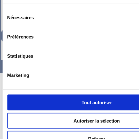
Sélection
Nécessaires
du
consentement
167,47
€
TTC
Préférences
-
+
Statistiques
Marketing
Tout autoriser
Autoriser la sélection
Refuser