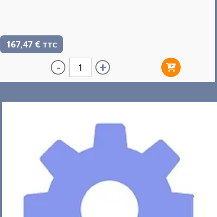
167,47
€
TTC
-
+