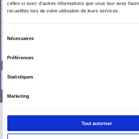
celles-ci avec d'autres informations que vous leur avez fourni
PIEUVRE PRO-FIL PERSONNALISÉE : CH 1
recueillies lors de votre utilisation de leurs services.
Sélection
Nécessaires
du
consentement
Préférences
234,92
€
TTC
Statistiques
-
+
Marketing
Tout autoriser