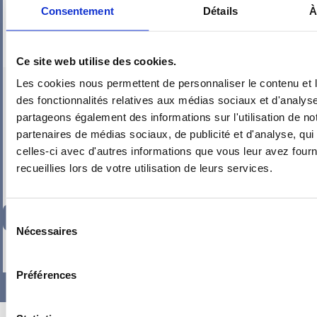
Consentement
Détails
À
Ce site web utilise des cookies.
Les cookies nous permettent de personnaliser le contenu et l
PIEUVRE PRO-FIL PERSONNALISÉE : SÉJOUR – ENTRÉE –
ESCALIER BIS
des fonctionnalités relatives aux médias sociaux et d'analyse
partageons également des informations sur l'utilisation de no
partenaires de médias sociaux, de publicité et d'analyse, qu
celles-ci avec d'autres informations que vous leur avez fourni
recueillies lors de votre utilisation de leurs services.
219,17
€
Sélection
TTC
Nécessaires
du
-
+
consentement
Préférences