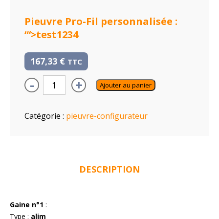
Pieuvre Pro-Fil personnalisée :
“‘>test1234
167,33
€
TTC
-
+
Ajouter au panier
Catégorie :
pieuvre-configurateur
DESCRIPTION
Gaine n°1
:
Type :
alim