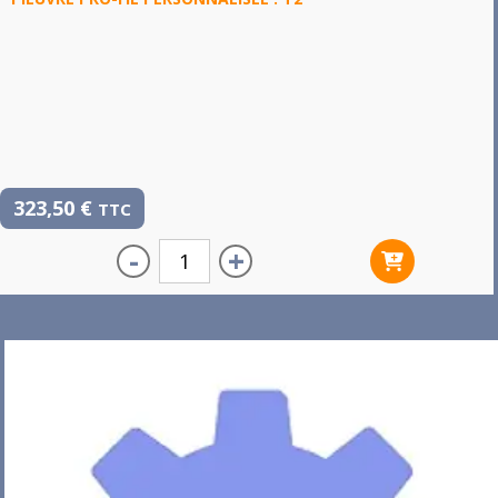
323,50
€
TTC
-
+