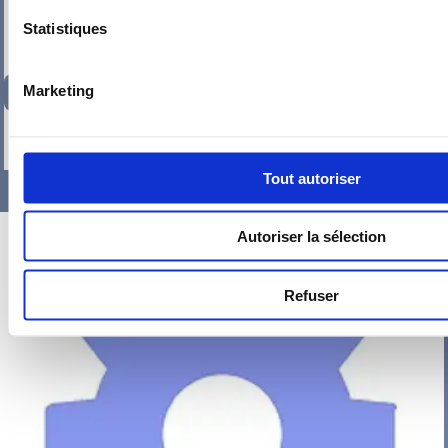
Statistiques
134,35
€
Marketing
TTC
-
+
Tout autoriser
Autoriser la sélection
Refuser