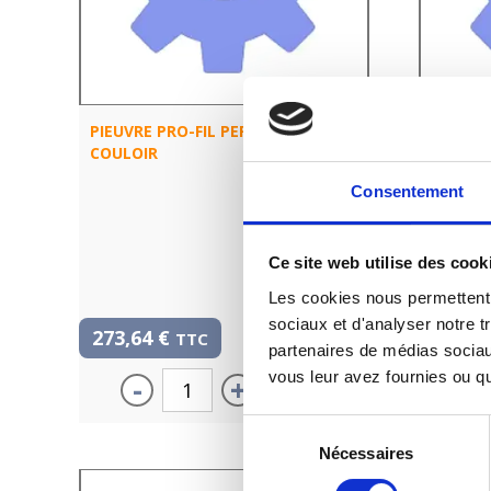
PIEUVRE PRO-FIL PERSONNALISÉE :
PIEUVRE
COULOIR
COULOI
Consentement
Ce site web utilise des cook
Les cookies nous permettent d
sociaux et d'analyser notre tr
273,64
€
332,8
TTC
partenaires de médias sociaux
vous leur avez fournies ou qu'
-
+
-
Sélection
Nécessaires
du
consentement