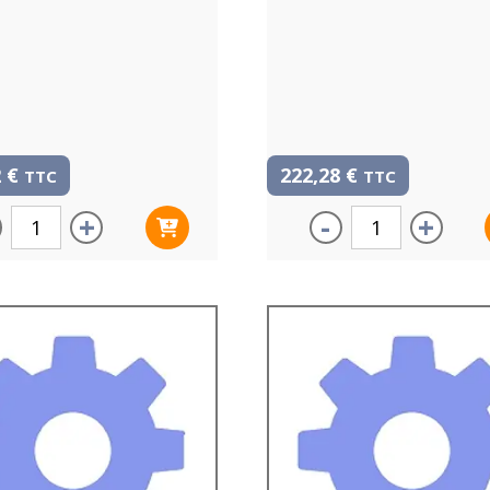
2
€
222,28
€
TTC
TTC
+
-
+