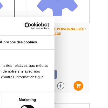
ISÉE :
PIEUVRE PRO-FIL PERSONNALISÉE :
COULOIR + GARAGE
À propos des cookies
nnalités relatives aux médias
n de notre site avec nos
247,66
€
TTC
 d'autres informations que
-
+
Marketing