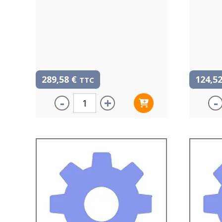
289,58
€
124,5
TTC
-
+
-