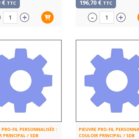
0
€
196,70
€
TTC
TTC
+
-
+
 PRO-FIL PERSONNALISÉE :
PIEUVRE PRO-FIL PERSONNAL
 PRINCIPAL / SDB
COULOIR PRINCIPAL / SDB