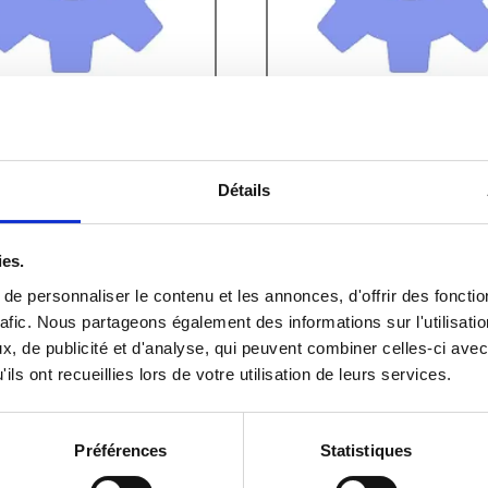
 PRO-FIL PERSONNALISÉE :
PIEUVRE PRO-FIL PERSONNAL
R
COULOIR
Détails
ies.
e personnaliser le contenu et les annonces, d'offrir des fonctio
afic.
Nous partageons également des informations sur l'utilisatio
8
€
353,87
€
TTC
TTC
, de publicité et d'analyse, qui peuvent combiner celles-ci avec
ils ont recueillies lors de votre utilisation de leurs services.
+
-
+
Préférences
Statistiques