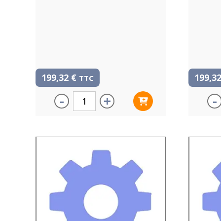
199,32
€
199,3
TTC
-
+
-