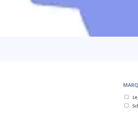
MARQ
Le
Sc