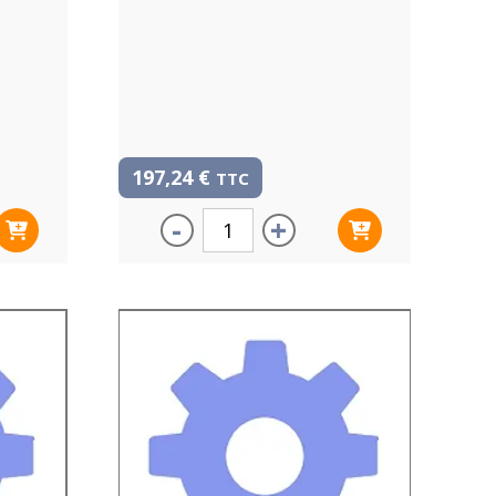
197,24
€
TTC
-
+