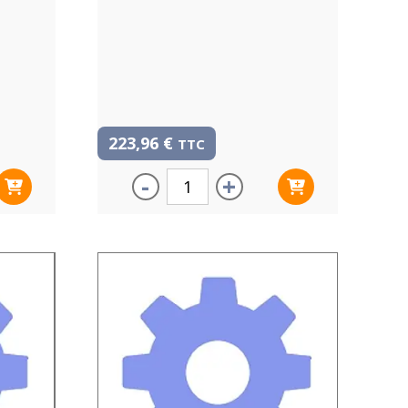
223,96
€
TTC
-
+