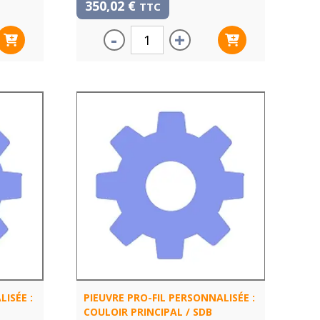
350,02
€
TTC
-
+
ISÉE :
PIEUVRE PRO-FIL PERSONNALISÉE :
COULOIR PRINCIPAL / SDB