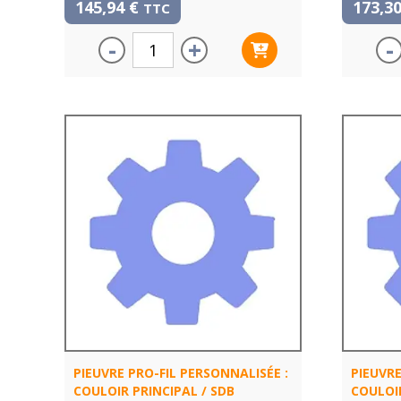
145,94
€
173,3
TTC
-
+
-
PIEUVRE PRO-FIL PERSONNALISÉE :
PIEUVRE
COULOIR PRINCIPAL / SDB
COULOIR