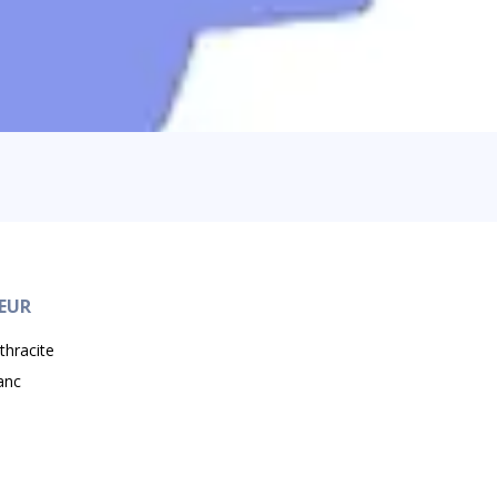
EUR
thracite
anc