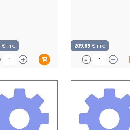
2
€
209,89
€
TTC
TTC
+
-
+